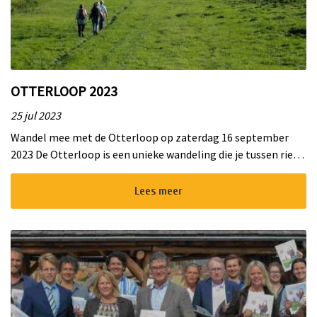
nkomst
e
OTTERLOOP 2023
25 jul 2023
Wandel mee met de Otterloop op zaterdag 16 september
nkomst
2023 De Otterloop is een unieke wandeling die je tussen riet
en water, door weiden en over dijken brengt. Rotaryclub
Nieuwkoop organis...
Lees meer
a-
er
n