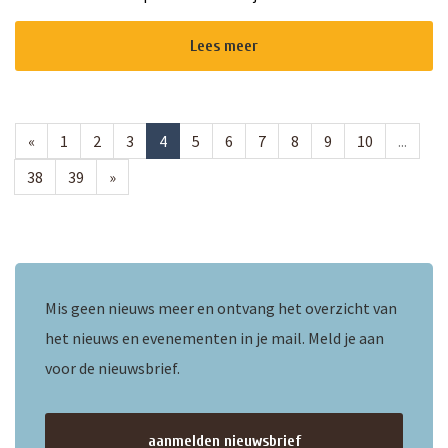
vrijwilligers de deuren openen. Voor deze feestelijke
gelegenheid heeft het...
Lees meer
«
1
2
3
4
5
6
7
8
9
10
...
38
39
»
Mis geen nieuws meer en ontvang het overzicht van
het nieuws en evenementen in je mail. Meld je aan
voor de nieuwsbrief.
aanmelden nieuwsbrief