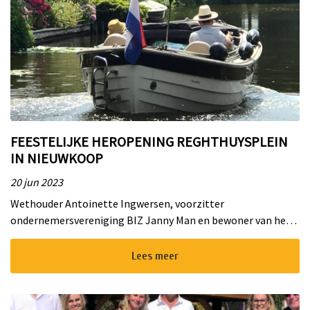
FEESTELIJKE HEROPENING REGHTHUYSPLEIN
IN NIEUWKOOP
20 jun 2023
Wethouder Antoinette Ingwersen, voorzitter
ondernemersvereniging BIZ Janny Man en bewoner van het
Reghthuysplein Guus Montagne openden 9 juni het
vernieuwde Reghthuysplein. Zij kwamen op d...
Lees meer