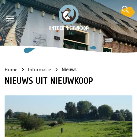
ONTDEK NIEUWKOOP
Home
Informatie
Nieuws
NIEUWS UIT NIEUWKOOP
en
krant
e