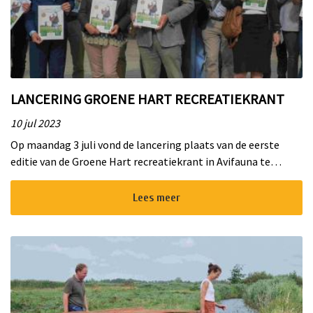
ten
LANCERING GROENE HART RECREATIEKRANT
10 jul 2023
Op maandag 3 juli vond de lancering plaats van de eerste
editie van de Groene Hart recreatiekrant in Avifauna te
Alphen aan den Rijn. Wethouder van Alphen aan den Rijn,
Relus Breeuwsma, on...
Lees meer