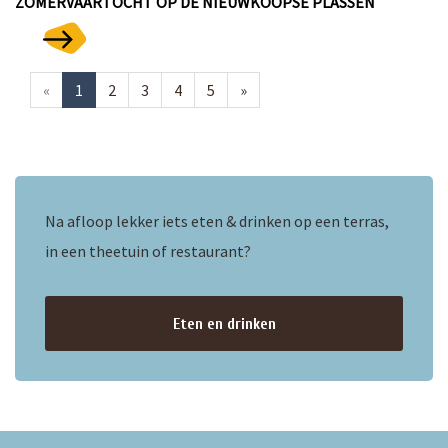
ZOMERVAARTOCHT OP DE NIEUWKOOPSE PLASSEN
«
1
2
3
4
5
»
Na afloop lekker iets eten & drinken op een terras,
in een theetuin of restaurant?
Eten en drinken