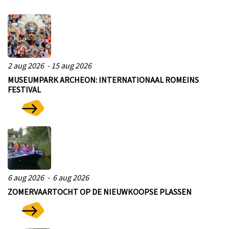
nkomst
e
2 aug 2026 - 15 aug 2026
MUSEUMPARK ARCHEON: INTERNATIONAAL ROMEINS
FESTIVAL
nkomst
a-
6 aug 2026 - 6 aug 2026
ZOMERVAARTOCHT OP DE NIEUWKOOPSE PLASSEN
er
n