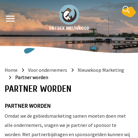
ONTDEK NIEUWKOOP
Home
Voor ondernemers
Nieuwkoop Marketing
Partner worden
PARTNER WORDEN
PARTNER WORDEN
en
Omdat we de gebiedsmarketing samen moeten doen met
krant
alle ondernemers, vragen we je partner of sponsor te
e
worden. Met partnerbijdragen en sponsorgelden kunnen wij