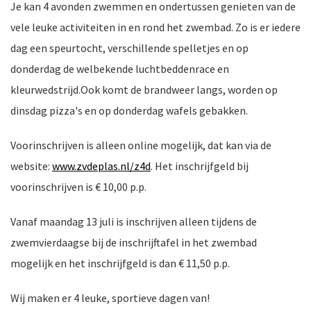
Je kan 4 avonden zwemmen en ondertussen genieten van de
vele leuke activiteiten in en rond het zwembad. Zo is er iedere
dag een speurtocht, verschillende spelletjes en op
nkomst
donderdag de welbekende luchtbeddenrace en
e
kleurwedstrijd.Ook komt de brandweer langs, worden op
dinsdag pizza's en op donderdag wafels gebakken.
nkomst
Voorinschrijven is alleen online mogelijk, dat kan via de
website:
www.zvdeplas.nl/z4d
. Het inschrijfgeld bij
voorinschrijven is € 10,00 p.p.
a-
Vanaf maandag 13 juli is inschrijven alleen tijdens de
zwemvierdaagse bij de inschrijftafel in het zwembad
mogelijk en het inschrijfgeld is dan € 11,50 p.p.
er
n
Wij maken er 4 leuke, sportieve dagen van!