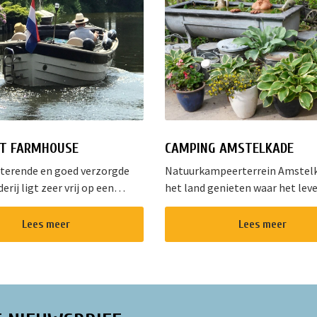
T FARMHOUSE
CAMPING AMSTELKADE
tterende en goed verzorgde
Natuurkampeerterrein Amstel
rij ligt zeer vrij op een
het land genieten waar het lev
 land aan het water in het
is? Dat kan bij Natuurkampeert
orpje Aarlanderveen vlak bij de
Amstelkade. Op onze natuurvri
Lees meer
Lees meer
se Plassen. Het complex
camping met ruime,open plaats
het...