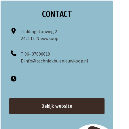
CONTACT
Teddingstonweg 2
2421 LL Nieuwkoop
T
06- 37006619
E
info@techniekhuisnieuwkoop.nl
Bekijk website