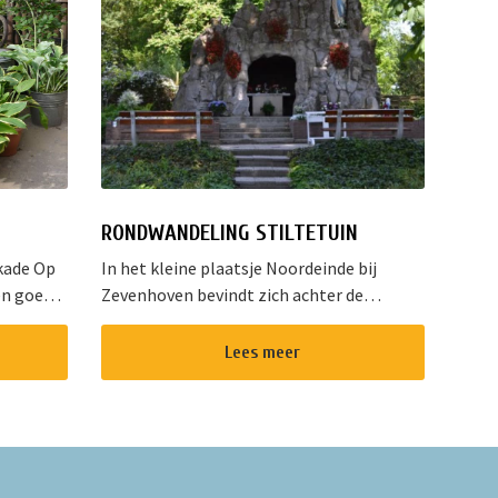
RONDWANDELING STILTETUIN
kade Op
In het kleine plaatsje Noordeinde bij
en goed
Zevenhoven bevindt zich achter de
errein
Johannes Geboorte kerk een lourdesgrot
endelijke
in een stiltetuin. Deze grot is zes meter
Lees meer
en is
hoog en opgetrokken uit ruwe rotsbl...