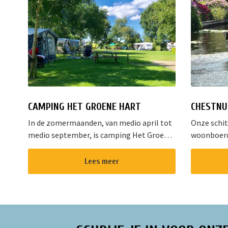
CAMPING HET GROENE HART
CHESTNU
In de zomermaanden, van medio april tot
Onze schi
medio september, is camping Het Groene
woonboerde
Hart één van de mooiste plekjes op het
groot stuk
landgoed van Ipse de Bruggen in
rustieke d
Lees meer
Nieuwveen. Het l...
Nieuwkoop
best...