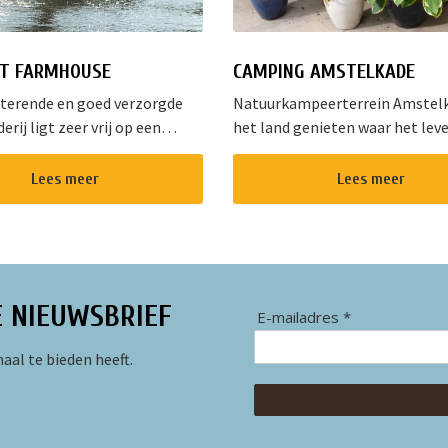
T FARMHOUSE
CAMPING AMSTELKADE
tterende en goed verzorgde
Natuurkampeerterrein Amstel
rij ligt zeer vrij op een
het land genieten waar het lev
 land aan het water in het
is? Dat kan bij Natuurkampeert
orpje Aarlanderveen vlak bij de
Amstelkade. Op onze natuurvri
Lees meer
Lees meer
se Plassen. Het complex
camping met ruime,open plaats
het...
E NIEUWSBRIEF
E-mailadres *
aal te bieden heeft.