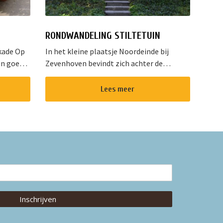
RONDWANDELING STILTETUIN
kade Op
In het kleine plaatsje Noordeinde bij
en goed
Zevenhoven bevindt zich achter de
errein
Johannes Geboorte kerk een lourdesgrot
endelijke
in een stiltetuin. Deze grot is zes meter
Lees meer
en is
hoog en opgetrokken uit ruwe rotsbl...
Inschrijven