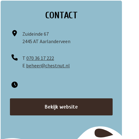
CONTACT
Zuideinde 67
2445 AT Aarlanderveen
T
070 36 17 222
E
beheer@chestnut.nl
Bekijk website