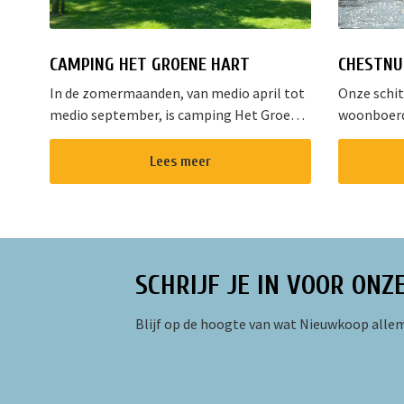
CAMPING HET GROENE HART
CHESTNU
In de zomermaanden, van medio april tot
Onze schi
medio september, is camping Het Groene
woonboerde
Hart één van de mooiste plekjes op het
groot stuk
landgoed van Ipse de Bruggen in
rustieke d
Lees meer
Nieuwveen. Het l...
Nieuwkoop
best...
SCHRIJF JE IN VOOR ONZ
Blijf op de hoogte van wat Nieuwkoop allem