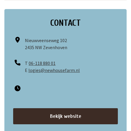
CONTACT
Nieuwveenseweg 102
2435 NW Zevenhoven
T
06-118 880 01
E
logies@newhousefarm.nl
Bekijk website