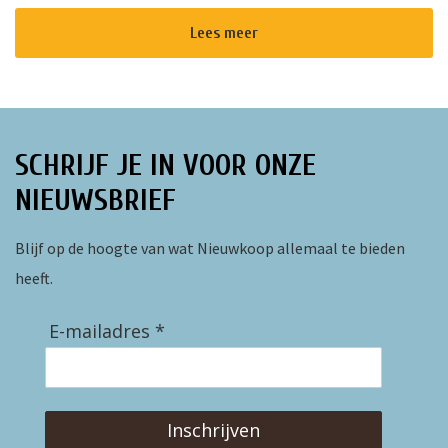
een stiltetuin. Deze grot is zes meter hoog en opgetrokken
uit ruwe rotsbl...
Lees meer
SCHRIJF JE IN VOOR ONZE
NIEUWSBRIEF
Blijf op de hoogte van wat Nieuwkoop allemaal te bieden
heeft.
E-mailadres *
Inschrijven