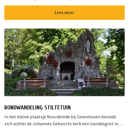
Amstelkade. Op onze natuurvriendelijke camping met
ruime,open plaatsen is het...
Lees meer
RONDWANDELING STILTETUIN
In het kleine plaatsje Noordeinde bij Zevenhoven bevindt
zich achter de Johannes Geboorte kerk een lourdesgrot in