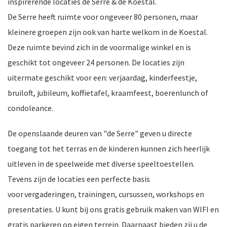
inspirerende locaties de Serre & de Koestal.
De Serre heeft ruimte voor ongeveer 80 personen, maar
kleinere groepen zijn ook van harte welkom in de Koestal.
Deze ruimte bevind zich in de voormalige winkel en is
nkomst
e
geschikt tot ongeveer 24 personen. De locaties zijn
uitermate geschikt voor een: verjaardag, kinderfeestje,
bruiloft, jubileum, koffietafel, kraamfeest, boerenlunch of
nkomst
condoleance.
De openslaande deuren van "de Serre" geven u directe
toegang tot het terras en de kinderen kunnen zich heerlijk
a-
uitleven in de speelweide met diverse speeltoestellen.
Tevens zijn de locaties een perfecte basis
voor vergaderingen, trainingen, cursussen, workshops en
er
n
presentaties. U kunt bij ons gratis gebruik maken van WIFI en
gratis parkeren op eigen terrein. Daarnaast bieden zij u de