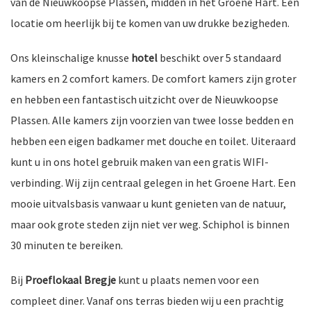
van de Nieuwkoopse Plassen, midden in het Groene Hart. Een
locatie om heerlijk bij te komen van uw drukke bezigheden.
Ons kleinschalige knusse
hotel
beschikt over 5 standaard
nkomst
e
kamers en 2 comfort kamers. De comfort kamers zijn groter
en hebben een fantastisch uitzicht over de Nieuwkoopse
Plassen. Alle kamers zijn voorzien van twee losse bedden en
hebben een eigen badkamer met douche en toilet. Uiteraard
nkomst
kunt u in ons hotel gebruik maken van een gratis WIFI-
verbinding. Wij zijn centraal gelegen in het Groene Hart. Een
mooie uitvalsbasis vanwaar u kunt genieten van de natuur,
a-
maar ook grote steden zijn niet ver weg. Schiphol is binnen
30 minuten te bereiken.
er
Bij
Proeflokaal
Bregje
kunt u plaats nemen voor een
n
compleet diner. Vanaf ons terras bieden wij u een prachtig