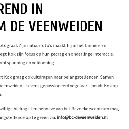
REND IN
M DE VEENWEIDEN
otograaf. Zijn natuurfoto’s maakt hij in het binnen- en
legt Kok zijn focus op hun gedrag en onderlinge interactie.
 ontspanning en voldoening.
ert Kok graag ook uitdragen naar belangstellenden. Samen
 Veenweiden – tevens gepassioneerd vogelaar – houdt Kok op
.
rijwillige bijdrage ten behoeve van het Bezoekerscentrum mag.
langstellende op te geven via:
info@bc-deveenweiden.nl
.