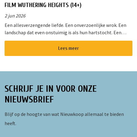
FILM WUTHERING HEIGHTS (14+)
2 jun 2026
Een allesverzengende liefde. Een onverzoenlijke wrok. Een
landschap dat even onstuimig is als hun hartstocht. Een
gedurfde en originele verfilming van de wereldberoemde
roman van Emily Bro...
Lees meer
SCHRIJF JE IN VOOR ONZE
NIEUWSBRIEF
Blijf op de hoogte van wat Nieuwkoop allemaal te bieden
heeft.