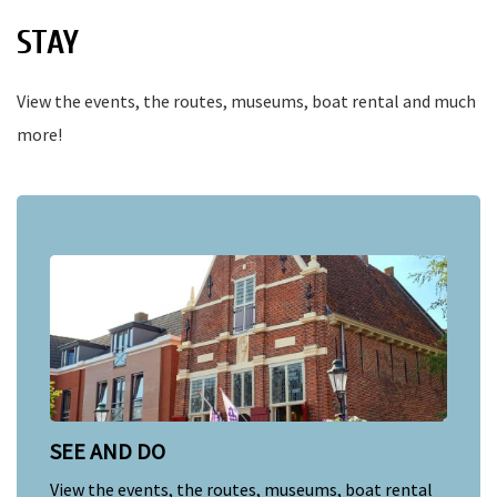
STAY
View the events, the routes, museums, boat rental and much
nkomst
e
more!
nkomst
a-
er
SEE AND DO
n
View the events, the routes, museums, boat rental