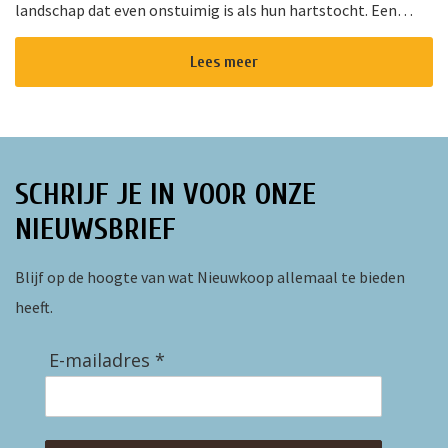
landschap dat even onstuimig is als hun hartstocht. Een
gedurfde en originele verfilming van de wereldberoemde
roman van Emily Bro...
Lees meer
SCHRIJF JE IN VOOR ONZE
NIEUWSBRIEF
Blijf op de hoogte van wat Nieuwkoop allemaal te bieden
heeft.
E-mailadres *