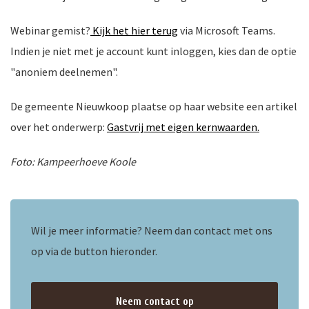
Webinar gemist?
Kijk het hier terug
via Microsoft Teams.
Indien je niet met je account kunt inloggen, kies dan de optie
nkomst
e
"anoniem deelnemen".
De gemeente Nieuwkoop plaatse op haar website een artikel
over het onderwerp:
Gastvrij met eigen kernwaarden.
nkomst
Foto: Kampeerhoeve Koole
a-
Wil je meer informatie? Neem dan contact met ons
op via de button hieronder.
er
n
Neem contact op