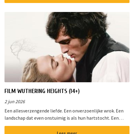
FILM WUTHERING HEIGHTS (14+)
2 jun 2026
Een allesverzengende liefde. Een onverzoenlijke wrok. Een
landschap dat even onstuimig is als hun hartstocht. Een
gedurfde en originele verfilming van de wereldberoemde
roman van Emily Bro...
Lees meer