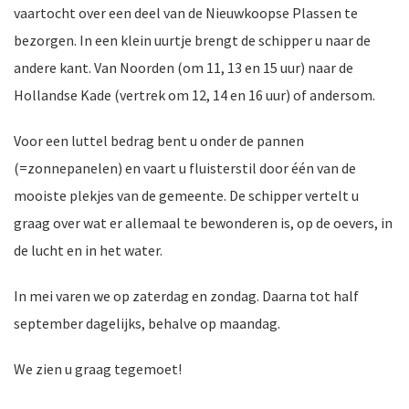
vaartocht over een deel van de Nieuwkoopse Plassen te
bezorgen. In een klein uurtje brengt de schipper u naar de
andere kant. Van Noorden (om 11, 13 en 15 uur) naar de
nkomst
e
Hollandse Kade (vertrek om 12, 14 en 16 uur) of andersom.
Voor een luttel bedrag bent u onder de pannen
(=zonnepanelen) en vaart u fluisterstil door één van de
nkomst
mooiste plekjes van de gemeente. De schipper vertelt u
graag over wat er allemaal te bewonderen is, op de oevers, in
de lucht en in het water.
a-
In mei varen we op zaterdag en zondag. Daarna tot half
september dagelijks, behalve op maandag.
er
We zien u graag tegemoet!
n