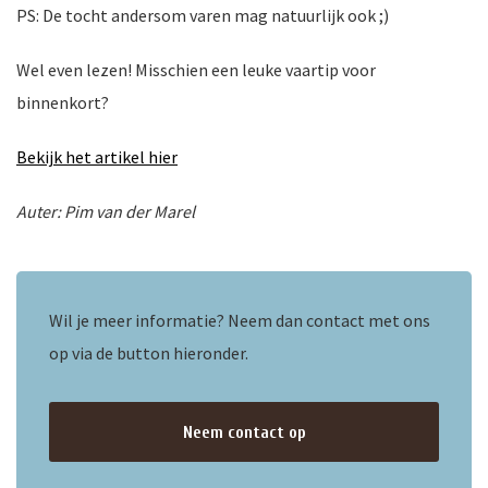
PS: De tocht andersom varen mag natuurlijk ook ;)
Wel even lezen! Misschien een leuke vaartip voor
binnenkort?
nkomst
e
Bekijk het artikel hier
Auter: Pim van der Marel
nkomst
Wil je meer informatie? Neem dan contact met ons
a-
op via de button hieronder.
er
Neem contact op
n