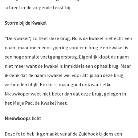
schreef er de volgende tekst bij:
Storm bij de Kwakel
nkomst
e
"De Kwakel", zo heet deze brug. Nu is de kwakel niet echt een
naam maar meer een typering voor een brug. Een kwakel is
een hoge smalle voetgangersbrug. Eigenlijk klopt de naam
nkomst
niet meer want de kwakel is inmiddels een ophaalbrug. Maar
ik denk dat de naam Kwakel wel voor altijd aan deze brug
verbonden blijft. En dat is maar goed ook want elke
Nieuwkoper weet niet beter dan dat deze brug, gelegen in
a-
het Meije Pad, de Kwakel heet.
Nieuwkoops licht
er
n
Deze foto heb ik gemaakt vanaf de Zuidhoek tijdens een