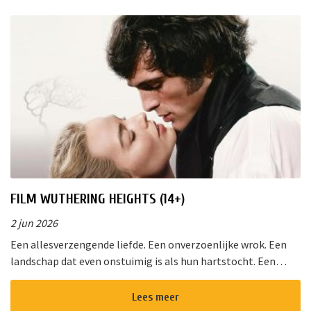
FILM WUTHERING HEIGHTS (14+)
2 jun 2026
Een allesverzengende liefde. Een onverzoenlijke wrok. Een
landschap dat even onstuimig is als hun hartstocht. Een
gedurfde en originele verfilming van de wereldberoemde
roman van Emily Bro...
Lees meer