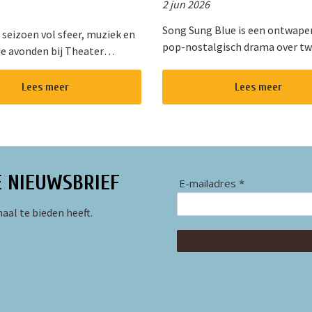
2 jun 2026
Song Sung Blue is een ontwap
 seizoen vol sfeer, muziek en
pop-nostalgisch drama over t
e avonden bij Theater
kansen, onverwachte roem en 
op. Dit gezellige theater in
helende vermogen van muziek. 
an Nieuwkoop biedt een
Lees meer
Lees meer
diepe gloed van “Cracklin&rsq...
d programma voor jong en
E NIEUWSBRIEF
E-mailadres *
aal te bieden heeft.