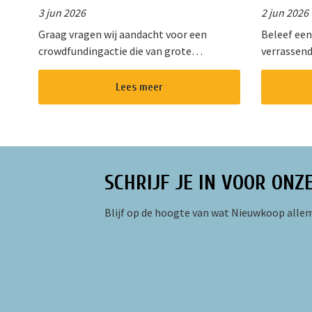
3 jun 2026
2 jun 2026
Graag vragen wij aandacht voor een
Beleef een
crowdfundingactie die van grote
verrassend
betekenis is voor onze gemeenschap.
Kaleidosko
Stichting !Triggr en SPAN vormen samen
het hart v
Lees meer
een multifunctioneel cultureel centrum
gevarieer
waar m...
oud. Of u ...
SCHRIJF JE IN VOOR ONZ
Blijf op de hoogte van wat Nieuwkoop allem