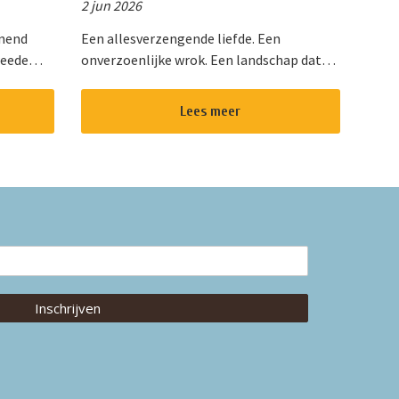
2 jun 2026
enend
Een allesverzengende liefde. Een
weede
onverzoenlijke wrok. Een landschap dat
het
even onstuimig is als hun hartstocht. Een
Van de
gedurfde en originele verfilming van de
Lees meer
wereldberoemde roman van Emily Bro...
Inschrijven