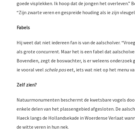
goede visplekken. Ik hoop dat de jongen het overleven.” 
“Zijn zwarte veren en gespreide houding als ie zijn vle
Fabels
Hij weet dat niet iedereen fan is van de aalscholver. “Vroe
als grote concurrent. Maar het is een fabel dat aalscholvers 
Bovendien, zegt de boswachter, is er weleens onderzoek g
ie vooral veel
schele pos
eet, iets wat niet op het menu van
Zelf zien?
Natuurmonumenten beschermt de kwetsbare vogels door z
enkele delen van het plassengebied afgesloten. De aalschol
Haeck langs de Hollandsekade in Woerdense Verlaat wanne
de witte veren in hun nek.