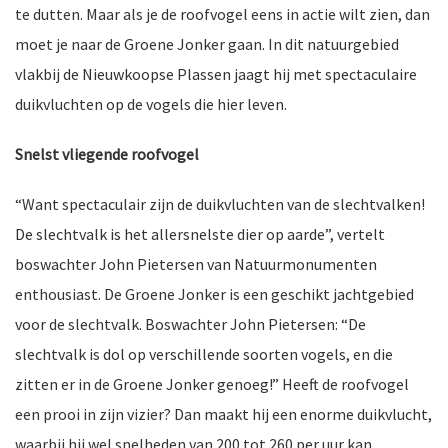
te dutten. Maar als je de roofvogel eens in actie wilt zien, dan
moet je naar de Groene Jonker gaan. In dit natuurgebied
vlakbij de Nieuwkoopse Plassen jaagt hij met spectaculaire
nkomst
e
duikvluchten op de vogels die hier leven.
Snelst vliegende roofvogel
“Want spectaculair zijn de duikvluchten van de slechtvalken!
nkomst
De slechtvalk is het allersnelste dier op aarde”, vertelt
boswachter John Pietersen van Natuurmonumenten
enthousiast. De Groene Jonker is een geschikt jachtgebied
a-
voor de slechtvalk. Boswachter John Pietersen: “De
slechtvalk is dol op verschillende soorten vogels, en die
zitten er in de Groene Jonker genoeg!” Heeft de roofvogel
er
n
een prooi in zijn vizier? Dan maakt hij een enorme duikvlucht,
waarbij hij wel snelheden van 200 tot 260 per uur kan