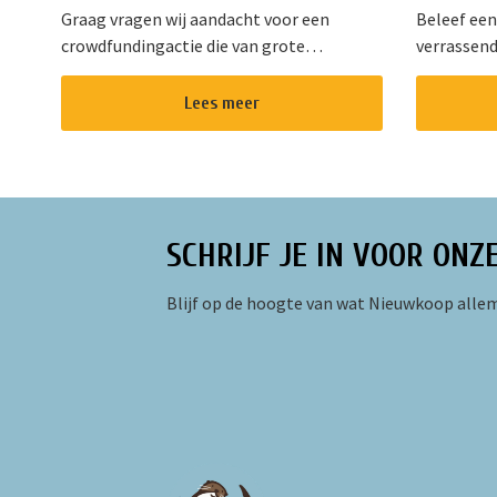
Graag vragen wij aandacht voor een
Beleef een
crowdfundingactie die van grote
verrassend
betekenis is voor onze gemeenschap.
Kaleidosko
Stichting !Triggr en SPAN vormen samen
het hart v
Lees meer
een multifunctioneel cultureel centrum
gevarieer
waar m...
oud. Of u ...
SCHRIJF JE IN VOOR ONZ
Blijf op de hoogte van wat Nieuwkoop allem