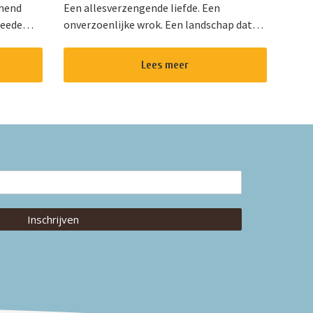
enend
Een allesverzengende liefde. Een
weede
onverzoenlijke wrok. Een landschap dat
het
even onstuimig is als hun hartstocht. Een
Van de
gedurfde en originele verfilming van de
Lees meer
wereldberoemde roman van Emily Bro...
Inschrijven