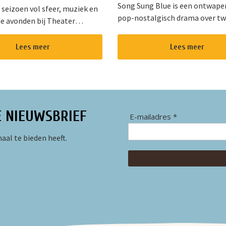
Song Sung Blue is een ontwap
 seizoen vol sfeer, muziek en
pop-nostalgisch drama over t
e avonden bij Theater
kansen, onverwachte roem en 
op. Dit gezellige theater in
helende vermogen van muziek. 
an Nieuwkoop biedt een
Lees meer
Lees meer
diepe gloed van “Cracklin&rsq...
d programma voor jong en
E NIEUWSBRIEF
E-mailadres *
aal te bieden heeft.