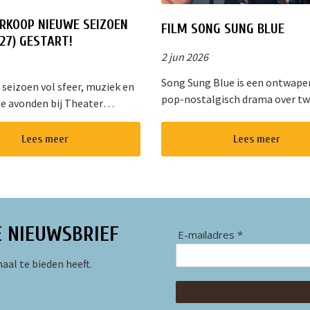
RKOOP NIEUWE SEIZOEN
FILM SONG SUNG BLUE
27) GESTART!
2 jun 2026
Song Sung Blue is een ontwap
 seizoen vol sfeer, muziek en
pop-nostalgisch drama over t
e avonden bij Theater
kansen, onverwachte roem en 
op. Dit gezellige theater in
helende vermogen van muziek. 
an Nieuwkoop biedt een
Lees meer
Lees meer
diepe gloed van “Cracklin&rsq...
d programma voor jong en
E NIEUWSBRIEF
E-mailadres *
aal te bieden heeft.