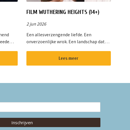
FILM WUTHERING HEIGHTS (14+)
2 jun 2026
enend
Een allesverzengende liefde. Een
weede
onverzoenlijke wrok. Een landschap dat
het
even onstuimig is als hun hartstocht. Een
Van de
gedurfde en originele verfilming van de
Lees meer
wereldberoemde roman van Emily Bro...
Inschrijven