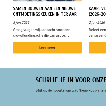
SAMEN BOUWEN AAN EEN NIEUWE
KAARTVE
ONTMOETINGSKEUKEN IN TER AAR
(2026-20
3 jun 2026
2 jun 2026
Graag vragen wij aandacht voor een
Beleef een
crowdfundingactie die van grote
verrassend
betekenis is voor onze gemeenschap.
Kaleidosko
Stichting !Triggr en SPAN vormen samen
het hart v
Lees meer
een multifunctioneel cultureel centrum
gevarieer
waar m...
oud. Of u ...
SCHRIJF JE IN VOOR ONZ
Blijf op de hoogte van wat Nieuwkoop allem