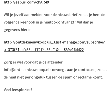
http://eepurl.com/chAR49
Wil je jezelf aanmelden voor de nieuwsbrief zodat je hem de
volgende keer ook in je mailbox ontvangt? Vul dan je
nkomst
e
gegevens hier in:
http://ontdeknieuwkoop.us13.list-manage.com/subscribe?
u=373f31ecfc83ed77974e36ef1&id=859e16dd22
nkomst
Zorg er wel voor dat je de afzender
info@ontdeknieuwkoop.nl toevoegt aan je contacten, zodat
de mail niet per ongeluk tussen de spam of reclame komt.
a-
Veel leesplezier!
er
n