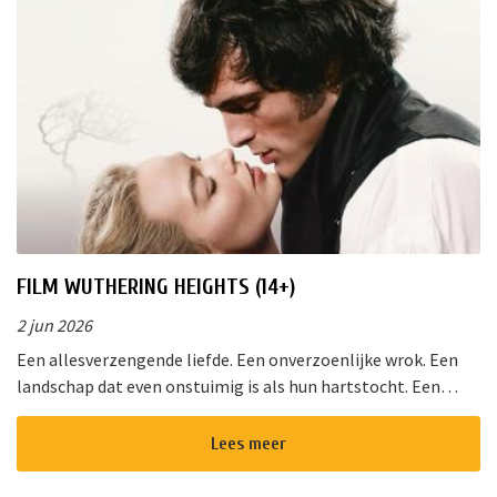
FILM WUTHERING HEIGHTS (14+)
2 jun 2026
Een allesverzengende liefde. Een onverzoenlijke wrok. Een
landschap dat even onstuimig is als hun hartstocht. Een
gedurfde en originele verfilming van de wereldberoemde
roman van Emily Bro...
Lees meer