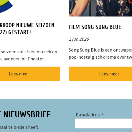
RKOOP NIEUWE SEIZOEN
FILM SONG SUNG BLUE
27) GESTART!
2 jun 2026
Song Sung Blue is een ontwap
 seizoen vol sfeer, muziek en
pop-nostalgisch drama over t
e avonden bij Theater
kansen, onverwachte roem en 
op. Dit gezellige theater in
helende vermogen van muziek. 
an Nieuwkoop biedt een
Lees meer
Lees meer
diepe gloed van “Cracklin&rsq...
d programma voor jong en
E NIEUWSBRIEF
E-mailadres *
aal te bieden heeft.