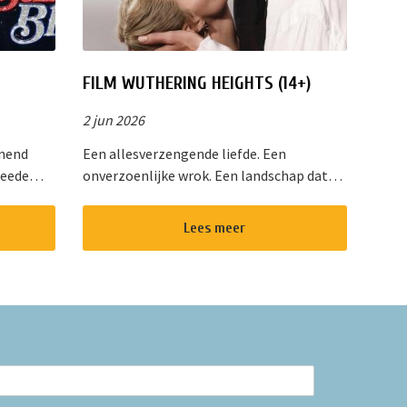
FILM WUTHERING HEIGHTS (14+)
2 jun 2026
enend
Een allesverzengende liefde. Een
weede
onverzoenlijke wrok. Een landschap dat
het
even onstuimig is als hun hartstocht. Een
Van de
gedurfde en originele verfilming van de
Lees meer
wereldberoemde roman van Emily Bro...