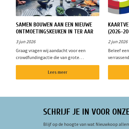
SAMEN BOUWEN AAN EEN NIEUWE
KAARTVE
ONTMOETINGSKEUKEN IN TER AAR
(2026-20
3 jun 2026
2 jun 2026
Graag vragen wij aandacht voor een
Beleef een
crowdfundingactie die van grote
verrassend
betekenis is voor onze gemeenschap.
Kaleidosko
Stichting !Triggr en SPAN vormen samen
het hart v
Lees meer
een multifunctioneel cultureel centrum
gevarieer
waar m...
oud. Of u ...
SCHRIJF JE IN VOOR ONZ
Blijf op de hoogte van wat Nieuwkoop allem