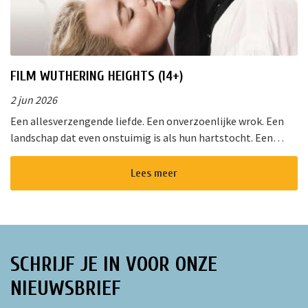
FILM WUTHERING HEIGHTS (14+)
2 jun 2026
Een allesverzengende liefde. Een onverzoenlijke wrok. Een
landschap dat even onstuimig is als hun hartstocht. Een
gedurfde en originele verfilming van de wereldberoemde
roman van Emily Bro...
Lees meer
SCHRIJF JE IN VOOR ONZE
NIEUWSBRIEF