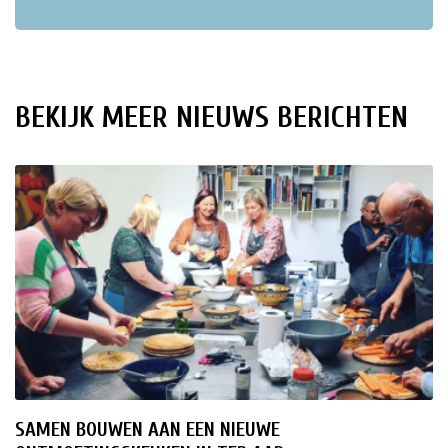
ten
BEKIJK MEER NIEUWS BERICHTEN
SAMEN BOUWEN AAN EEN NIEUWE