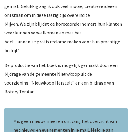
gemist. Gelukkig zag ik ook veel mooie, creatieve ideeën
ontstaan om in deze lastig tijd overeind te
ten
blijven. We zijn blij dat de horecaondernemers hun klanten
weer kunnen verwelkomen en met het
boek kunnen ze gratis reclame maken voor hun prachtige
bedrijf.”
De productie van het boek is mogelijk gemaakt door een
bijdrage van de gemeente Nieuwkoop uit de
voorziening “Nieuwkoop Herstelt” en een bijdrage van
Rotary Ter Aar.
Mis geen nieuws meer en ontvang het overzicht van
het nieuws en evenementen in je mail. Meld je aan