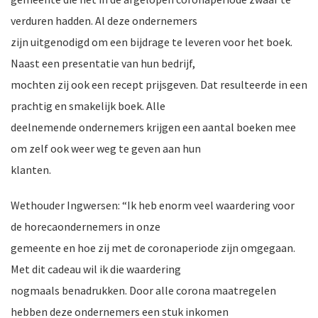
verduren hadden. Al deze ondernemers
zijn uitgenodigd om een bijdrage te leveren voor het boek.
Naast een presentatie van hun bedrijf,
nkomst
e
mochten zij ook een recept prijsgeven. Dat resulteerde in een
prachtig en smakelijk boek. Alle
deelnemende ondernemers krijgen een aantal boeken mee
nkomst
om zelf ook weer weg te geven aan hun
klanten.
Wethouder Ingwersen: “Ik heb enorm veel waardering voor
a-
de horecaondernemers in onze
gemeente en hoe zij met de coronaperiode zijn omgegaan.
Met dit cadeau wil ik die waardering
er
nogmaals benadrukken. Door alle corona maatregelen
n
hebben deze ondernemers een stuk inkomen