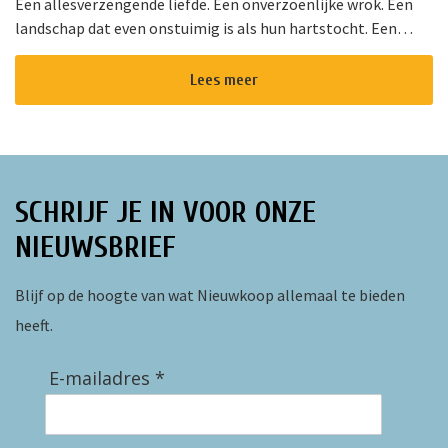
Een allesverzengende liefde. Een onverzoenlijke wrok. Een
landschap dat even onstuimig is als hun hartstocht. Een
gedurfde en originele verfilming van de wereldberoemde
roman van Emily Bro...
Lees meer
SCHRIJF JE IN VOOR ONZE
NIEUWSBRIEF
Blijf op de hoogte van wat Nieuwkoop allemaal te bieden
heeft.
E-mailadres *