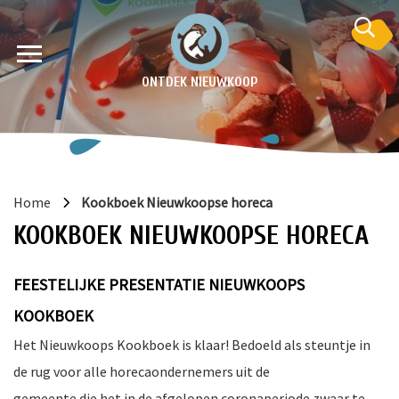
ONTDEK NIEUWKOOP
Home
Kookboek Nieuwkoopse horeca
KOOKBOEK NIEUWKOOPSE HORECA
FEESTELIJKE PRESENTATIE NIEUWKOOPS
en
KOOKBOEK
Het Nieuwkoops Kookboek is klaar! Bedoeld als steuntje in
krant
e
de rug voor alle horecaondernemers uit de
gemeente die het in de afgelopen coronaperiode zwaar te