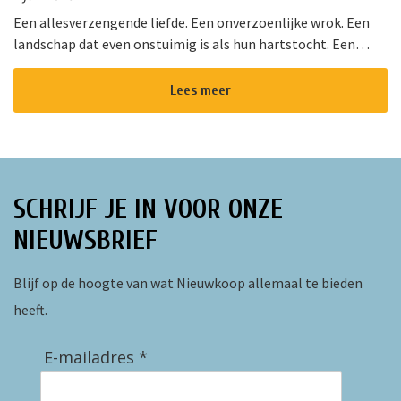
Een allesverzengende liefde. Een onverzoenlijke wrok. Een
landschap dat even onstuimig is als hun hartstocht. Een
gedurfde en originele verfilming van de wereldberoemde
roman van Emily Bro...
Lees meer
SCHRIJF JE IN VOOR ONZE
NIEUWSBRIEF
Blijf op de hoogte van wat Nieuwkoop allemaal te bieden
heeft.
E-mailadres *