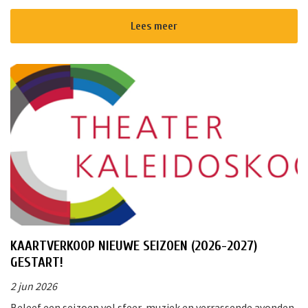
!Triggr en SPAN vormen samen een multifunctioneel
cultureel centrum waar m...
Lees meer
KAARTVERKOOP NIEUWE SEIZOEN (2026-2027)
GESTART!
2 jun 2026
Beleef een seizoen vol sfeer, muziek en verrassende avonden