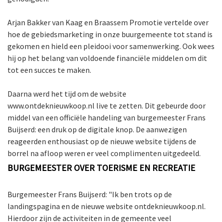
Arjan Bakker van Kaag en Braassem Promotie vertelde over
hoe de gebiedsmarketing in onze buurgemeente tot stand is
gekomen en hield een pleidooi voor samenwerking. Ook wees
nkomst
e
hij op het belang van voldoende financiële middelen om dit
tot een succes te maken.
Daarna werd het tijd om de website
nkomst
www.ontdeknieuwkoop.nl live te zetten. Dit gebeurde door
middel van een officiële handeling van burgemeester Frans
Buijserd: een druk op de digitale knop. De aanwezigen
reageerden enthousiast op de nieuwe website tijdens de
borrel na afloop weren er veel complimenten uitgedeeld.
a-
BURGEMEESTER OVER TOERISME EN RECREATIE
Burgemeester Frans Buijserd: "Ik ben trots op de
er
n
landingspagina en de nieuwe website ontdeknieuwkoop.nl.
Hierdoor zijn de activiteiten in de gemeente veel