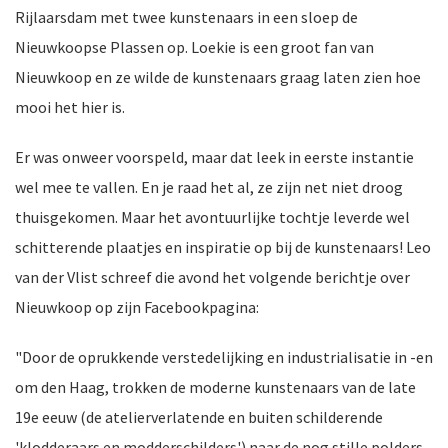
Rijlaarsdam
met twee kunstenaars in een sloep de
Nieuwkoopse Plassen op. Loekie is een groot fan van
Nieuwkoop en ze wilde de kunstenaars graag laten zien hoe
nkomst
e
mooi het hier is.
Er was onweer voorspeld, maar dat leek in eerste instantie
wel mee te vallen.
En je raad het al, ze zijn net niet droog
nkomst
thuisgekomen. Maar het avontuurlijke tochtje leverde wel
schitterende plaatjes en inspiratie op bij de kunstenaars! Leo
van der Vlist schreef die avond het volgende berichtje over
Nieuwkoop op zijn Facebookpagina:
a-
"Door de oprukkende verstedelijking en industrialisatie in -en
om den Haag, trokken de moderne kunstenaars van de late
er
n
19e eeuw (de atelierverlatende en buiten schilderende
'klodderaars en modderschilders') naar de nog stille polders