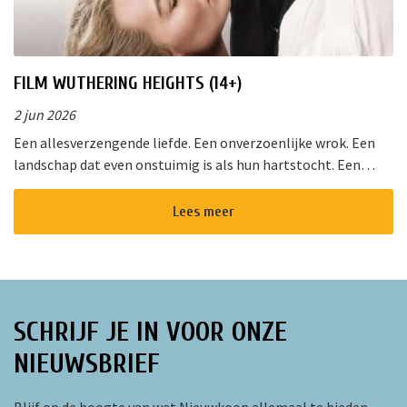
FILM WUTHERING HEIGHTS (14+)
2 jun 2026
Een allesverzengende liefde. Een onverzoenlijke wrok. Een
landschap dat even onstuimig is als hun hartstocht. Een
gedurfde en originele verfilming van de wereldberoemde
roman van Emily Bro...
Lees meer
SCHRIJF JE IN VOOR ONZE
NIEUWSBRIEF