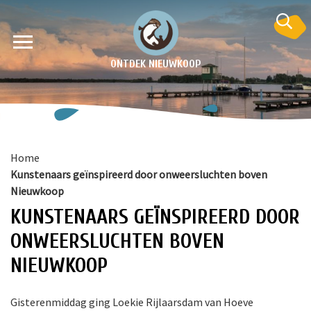
ONTDEK NIEUWKOOP
Home
Kunstenaars geïnspireerd door onweersluchten boven
Nieuwkoop
KUNSTENAARS GEÏNSPIREERD DOOR
ONWEERSLUCHTEN BOVEN
en
NIEUWKOOP
krant
e
Gisterenmiddag ging Loekie Rijlaarsdam van
Hoeve