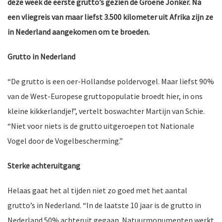
deze week de eerste grutto’s gezien de Groene Jonker. Na
een vliegreis van maar liefst 3.500 kilometer uit Afrika zijn ze
in Nederland aangekomen om te broeden.
nkomst
e
Grutto in Nederland
“De grutto is een oer-Hollandse poldervogel. Maar liefst 90%
van de West-Europese gruttopopulatie broedt hier, in ons
nkomst
kleine kikkerlandje!”, vertelt boswachter Martijn van Schie.
“Niet voor niets is de grutto uitgeroepen tot Nationale
Vogel door de Vogelbescherming.”
a-
Sterke achteruitgang
Helaas gaat het al tijden niet zo goed met het aantal
er
n
grutto’s in Nederland. “In de laatste 10 jaar is de grutto in
Nederland 50% achteruit gegaan. Natuurmonumenten werkt