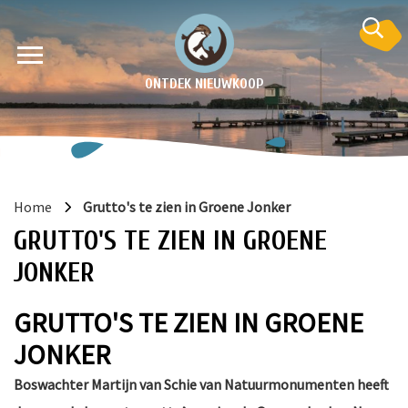
ONTDEK NIEUWKOOP
Home
Grutto's te zien in Groene Jonker
GRUTTO'S TE ZIEN IN GROENE
JONKER
GRUTTO'S TE ZIEN IN GROENE
en
JONKER
krant
e
Boswachter Martijn van Schie van Natuurmonumenten heeft