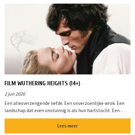
FILM WUTHERING HEIGHTS (14+)
2 jun 2026
Een allesverzengende liefde. Een onverzoenlijke wrok. Een
landschap dat even onstuimig is als hun hartstocht. Een
gedurfde en originele verfilming van de wereldberoemde
roman van Emily Bro...
Lees meer