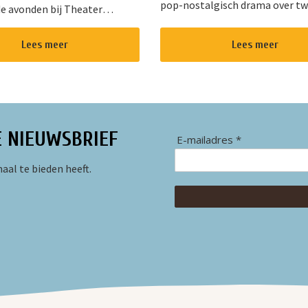
pop-nostalgisch drama over t
e avonden bij Theater
kansen, onverwachte roem en 
op. Dit gezellige theater in
helende vermogen van muziek. 
an Nieuwkoop biedt een
Lees meer
Lees meer
diepe gloed van “Cracklin&rsq...
d programma voor jong en
E NIEUWSBRIEF
E-mailadres *
aal te bieden heeft.