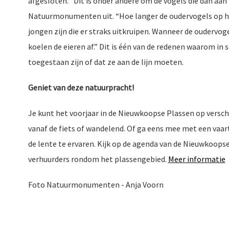
afgesloten. “Dit is onder andere om de vogels die dan aan
Natuurmonumenten uit. “Hoe langer de oudervogels op het
jongen zijn die er straks uitkruipen. Wanneer de oudervog
koelen de eieren af.” Dit is één van de redenen waarom 
toegestaan zijn of dat ze aan de lijn moeten.
Geniet van deze natuurpracht!
Je kunt het voorjaar in de Nieuwkoopse Plassen op versch
vanaf de fiets of wandelend. Of ga eens mee met een v
de lente te ervaren. Kijk op de agenda van de Nieuwkoopse
verhuurders rondom het plassengebied.
Meer informatie
Foto Natuurmonumenten - Anja Voorn