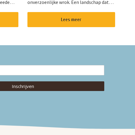
weede
onverzoenlijke wrok. Een landschap dat
het
even onstuimig is als hun hartstocht. Een
Van de
gedurfde en originele verfilming van de
Lees meer
wereldberoemde roman van Emily Bro...
Inschrijven