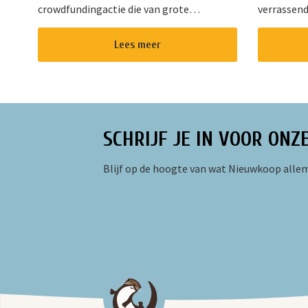
crowdfundingactie die van grote
verrassend
betekenis is voor onze gemeenschap.
Kaleidosko
Stichting !Triggr en SPAN vormen samen
het hart v
Lees meer
een multifunctioneel cultureel centrum
gevarieer
waar m...
oud. Of u ...
SCHRIJF JE IN VOOR ONZ
Blijf op de hoogte van wat Nieuwkoop allem