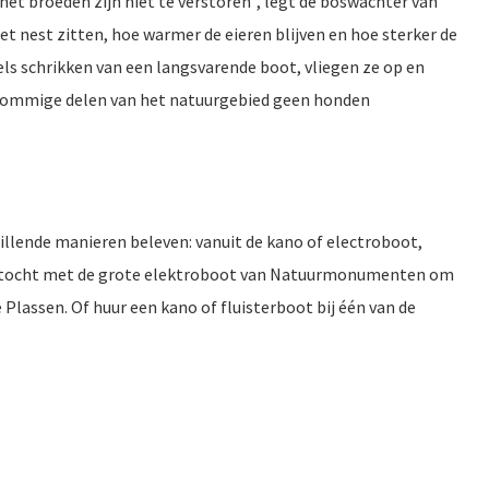
 het broeden zijn niet te verstoren”, legt de boswachter van
 nest zitten, hoe warmer de eieren blijven en hoe sterker de
els schrikken van een langsvarende boot, vliegen ze op en
in sommige delen van het natuurgebied geen honden
illende manieren beleven: vanuit de kano of electroboot,
aartocht met de grote elektroboot van Natuurmonumenten om
 Plassen. Of huur een kano of fluisterboot bij één van de