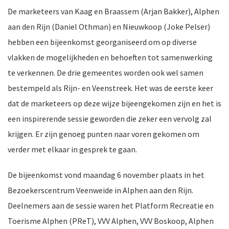
De marketeers van Kaag en Braassem (Arjan Bakker), Alphen
aan den Rijn (Daniel Othman) en Nieuwkoop (Joke Pelser)
hebben een bijeenkomst georganiseerd om op diverse
nkomst
e
vlakken de mogelijkheden en behoeften tot samenwerking
te verkennen. De drie gemeentes worden ook wel samen
bestempeld als Rijn- en Veenstreek.
Het was de eerste keer
dat de marketeers op deze wijze bijeengekomen zijn en het is
nkomst
een inspirerende sessie geworden die zeker een vervolg zal
krijgen. Er zijn genoeg punten naar voren gekomen om
verder met elkaar in gesprek te gaan.
a-
De bijeenkomst vond maandag 6 november plaats in het
Bezoekerscentrum Veenweide in Alphen aan den Rijn.
er
Deelnemers aan de sessie waren het Platform Recreatie en
n
Toerisme Alphen (PReT), VVV Alphen, VVV Boskoop, Alphen