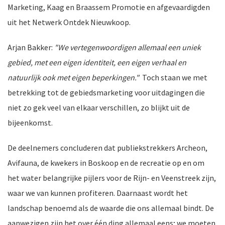
Marketing, Kaag en Braassem Promotie en afgevaardigden
uit het Netwerk Ontdek Nieuwkoop.
ten
Arjan Bakker:
"We vertegenwoordigen allemaal een uniek
gebied, met een eigen identiteit, een eigen verhaal en
natuurlijk ook met eigen beperkingen."
Toch staan we met
betrekking tot de gebiedsmarketing voor uitdagingen die
niet zo gek veel van elkaar verschillen, zo blijkt uit de
bijeenkomst.
De deelnemers concluderen dat publiekstrekkers Archeon,
Avifauna, de kwekers in Boskoop en de recreatie op en om
het water belangrijke pijlers voor de Rijn- en Veenstreek zijn,
waar we van kunnen profiteren. Daarnaast wordt het
landschap benoemd als de waarde die ons allemaal bindt. De
aanwezigen zijn het over één ding allemaal eens; we moeten